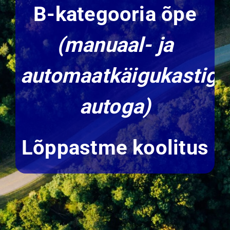
B-kategooria õpe
(manuaal- ja
automaatkäigukastiga
autoga)
Lõppastme koolitus