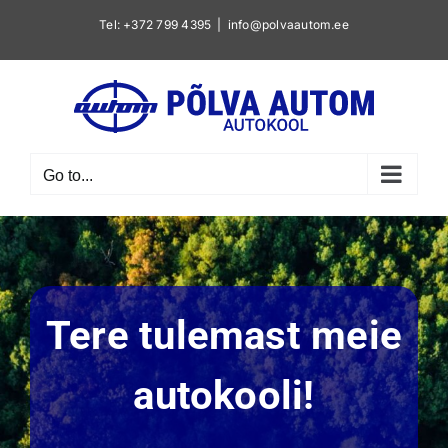
Skip
Tel: +372 799 4395
|
info@polvaautom.ee
to
content
Go to...
Tere tulemast meie
autokooli!