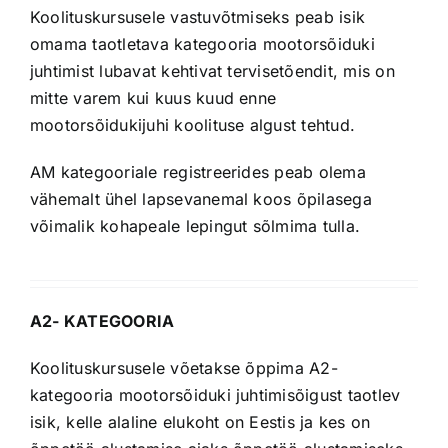
Koolituskursusele vastuvõtmiseks peab isik
omama taotletava kategooria mootorsõiduki
juhtimist lubavat kehtivat tervisetõendit, mis on
mitte varem kui kuus kuud enne
mootorsõidukijuhi koolituse algust tehtud.
AM kategooriale registreerides peab olema
vähemalt ühel lapsevanemal koos õpilasega
võimalik kohapeale lepingut sõlmima tulla.
A2- KATEGOORIA
Koolituskursusele võetakse õppima A2-
kategooria mootorsõiduki juhtimisõigust taotlev
isik, kelle alaline elukoht on Eestis ja kes on