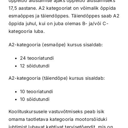
õppetöö alustamise ajaks õppetöö alustamiseks
17,5 aastane. A2 kategooriat on võimalik õppida
esmaõppes ja täiendõppes. Täiendõppes saab A2
õppida juhul, kui on juba olemas B- ja/või C-
kategooria luba.
A2-kategooria (esmaõpe) kursus sisaldab:
24 teooriatundi
12 sõidutundi
A2-kategooria (täiendõpe) kursus sisaldab:
10 teooriatundi
10 sõidutundi
Koolituskursusele vastuvõtmiseks peab isik
omama taotletava kategooria mootorsõiduki
juhtimist lubavat kehtivat tervisetõendit, mis on