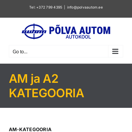
Skip
Tel: +372 799 4395
|
info@polvaautom.ee
to
content
Go to...
AM ja A2
KATEGOORIA
AM-KATEGOORIA